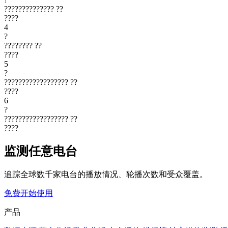
??????????????
??
????
4
?
????????
??
????
5
?
??????????????????
??
????
6
?
??????????????????
??
????
监测任意电台
追踪全球数千家电台的播放情况、轮播次数和受众覆盖。
免费开始使用
产品