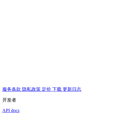
服务条款
隐私政策
定价
下载
更新日志
开发者
API docs