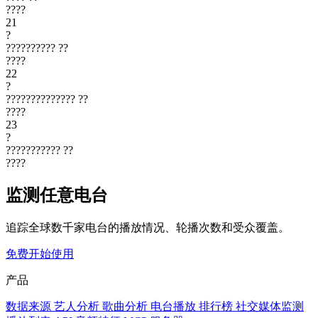
????
21
?
??????????
??
????
22
?
??????????????
??
????
23
?
???????????
??
????
监测任意电台
追踪全球数千家电台的播放情况、轮播次数和受众覆盖。
免费开始使用
产品
数据来源
艺人分析
歌曲分析
电台播放
排行榜
社交媒体监测