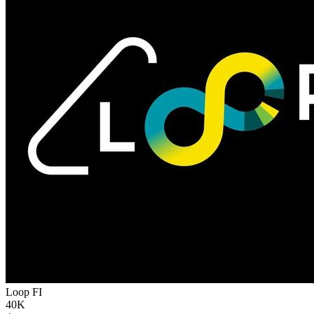
Loop
FI
40K