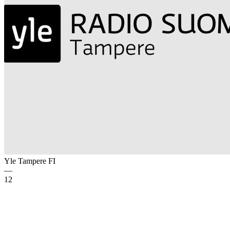
Yle Tampere
FI
—
12