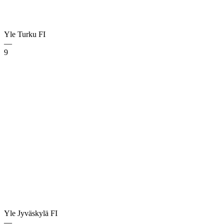
Yle Turku
FI
—
9
Yle Jyväskylä
FI
—