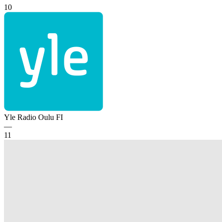
10
Yle Radio Oulu
FI
—
11