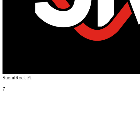
SuomiRock
FI
—
7