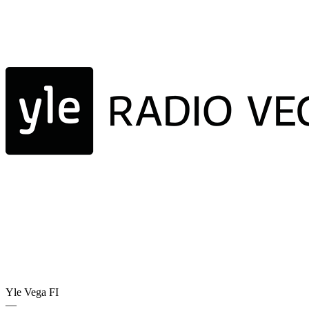
Yle Vega
FI
—