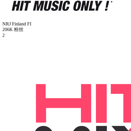
NRJ Finland
FI
206K
粉丝
2