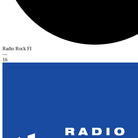
Radio Rock
FI
—
16