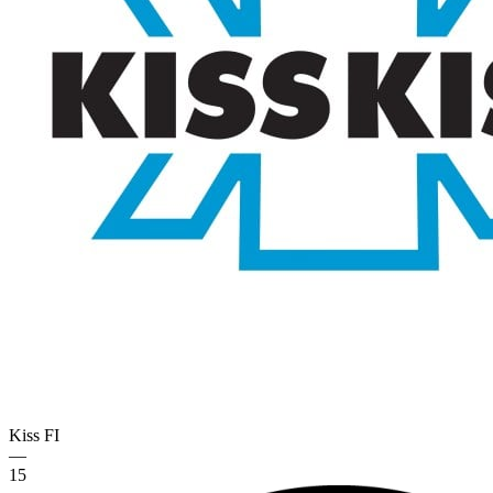
Kiss
FI
—
15