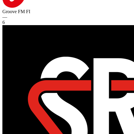
Groove FM
FI
—
6