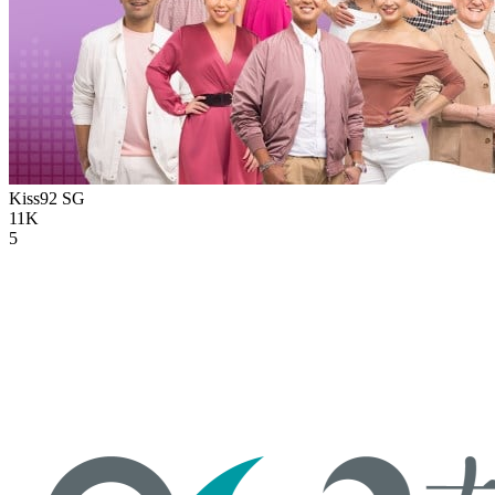
Kiss92
SG
11K
5