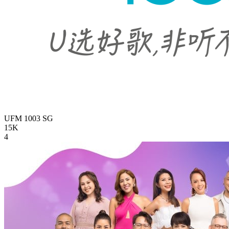
UFM 1003
SG
15K
4