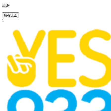
流派
所有流派
1