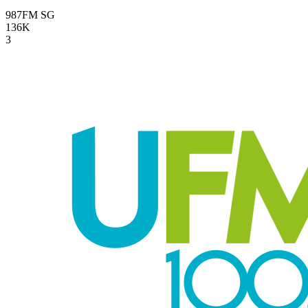
987FM
SG
136K
3