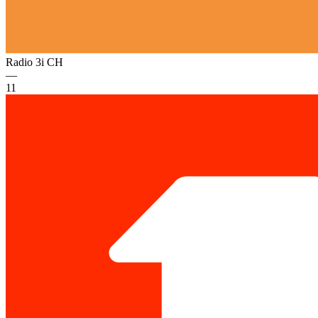
Radio 3i
CH
—
11