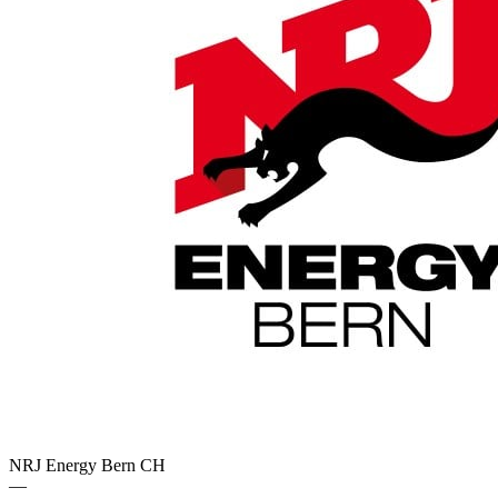
NRJ Energy Bern
CH
—