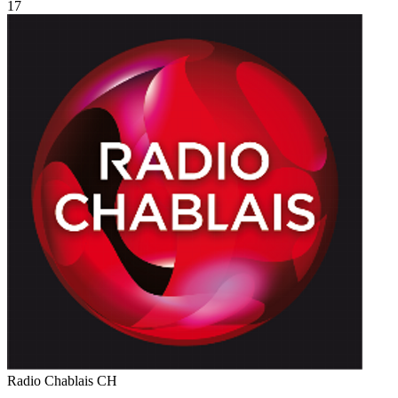
17
Radio Chablais
CH
—