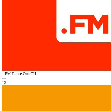
1 FM Dance One
CH
—
12