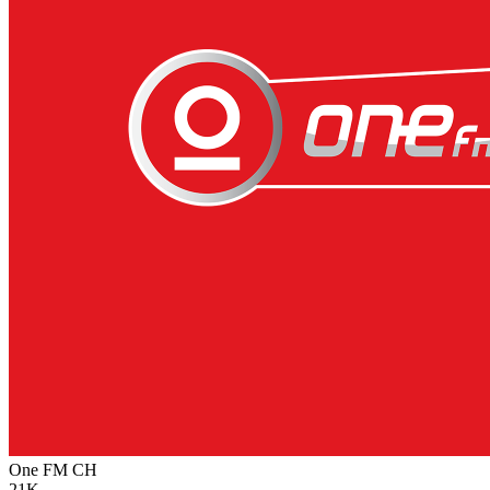
One FM
CH
21K