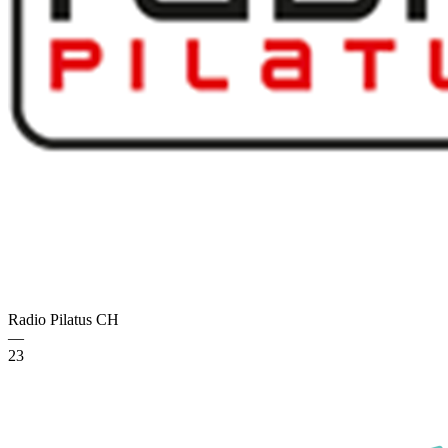
Radio Pilatus
CH
—
23