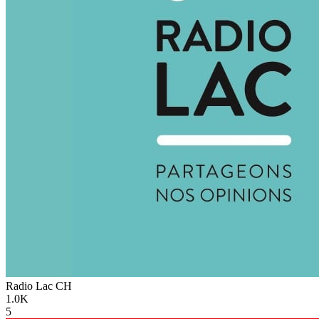
Radio Lac
CH
1.0K
5