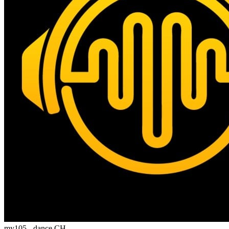
my105 - dance
CH