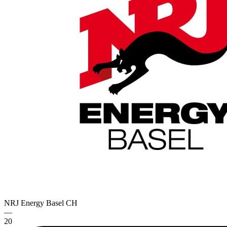
NRJ Energy Basel
CH
—
20