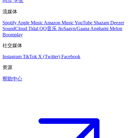
同步
学生
流媒体
Spotify
Apple Music
Amazon Music
YouTube
Shazam
Deezer
SoundCloud
Tidal
QQ音乐
JioSaavn/Gaana
Anghami
Melon
Boomplay
社交媒体
Instagram
TikTok
X (Twitter)
Facebook
资源
帮助中心