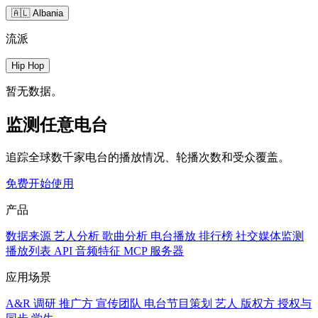
🇦🇱 Albania
流派
Hip Hop
暂无数据。
监测任意电台
追踪全球数千家电台的播放情况、轮播次数和受众覆盖。
免费开始使用
产品
数据来源
艺人分析
歌曲分析
电台播放
排行榜
社交媒体监测
播放列表
API
音频特征
MCP 服务器
应用场景
A&R 调研
推广方
宣传团队
电台节目策划
艺人
版权方
授权与