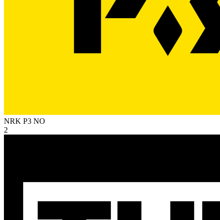
NRK P3
NO
2