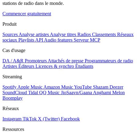
stations de radio dans le monde.
Commencer gratuitement
Produit
Sources
Analyse artistes
Analyse titres
Radios
Classements
Réseaux
sociaux
Playlists
API
Audio features
Serveur MCP
Cas d'usage
DA / A&R
Promoteurs
Attachés de presse
Programmateurs de radio
Artistes
Éditeurs
Licences & synchro
Étudiants
Streaming
Spotify
Apple Music
Amazon Music
YouTube
Shazam
Deezer
SoundCloud
Tidal
QQ Music
JioSaavn/Gaana
Anghami
Melon
Boomplay
Réseaux
Instagram
TikTok
X (Twitter)
Facebook
Ressources