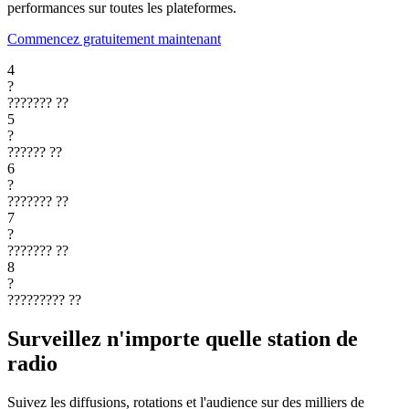
performances sur toutes les plateformes.
Commencez gratuitement maintenant
4
?
???????
??
5
?
??????
??
6
?
???????
??
7
?
???????
??
8
?
?????????
??
Surveillez n'importe quelle station de
radio
Suivez les diffusions, rotations et l'audience sur des milliers de