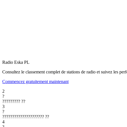
Radio Eska
PL
Consultez le classement complet de stations de radio et suivez les per
Commencez gratuitement maintenant
2
?
?????????
??
3
?
?????????????????????
??
4
?