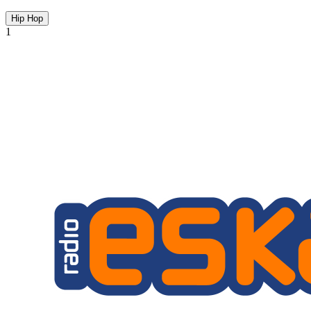
Hip Hop
1