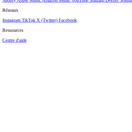
Spotify
Apple Music
Amazon Music
YouTube
Shazam
Deezer
Sound
Réseaux
Instagram
TikTok
X (Twitter)
Facebook
Ressources
Centre d'aide