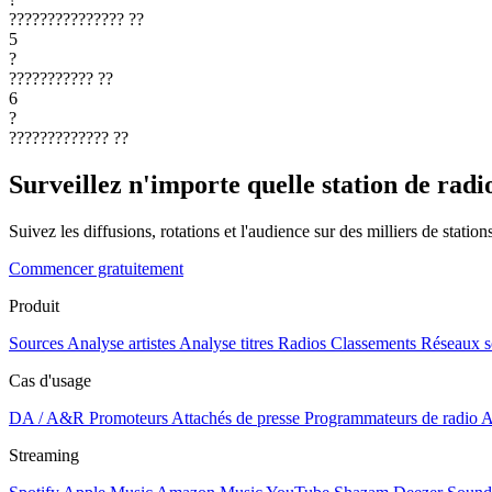
???????????????
??
5
?
???????????
??
6
?
?????????????
??
Surveillez n'importe quelle station de radi
Suivez les diffusions, rotations et l'audience sur des milliers de statio
Commencer gratuitement
Produit
Sources
Analyse artistes
Analyse titres
Radios
Classements
Réseaux s
Cas d'usage
DA / A&R
Promoteurs
Attachés de presse
Programmateurs de radio
A
Streaming