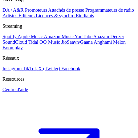
DA / A&R
Promoteurs
Attachés de presse
Programmateurs de radio
Artistes
Éditeurs
Licences & synchro
Étudiants
Streaming
Spotify
Apple Music
Amazon Music
YouTube
Shazam
Deezer
SoundCloud
Tidal
QQ Music
JioSaavn/Gaana
Anghami
Melon
Boomplay
Réseaux
Instagram
TikTok
X (Twitter)
Facebook
Ressources
Centre d'aide