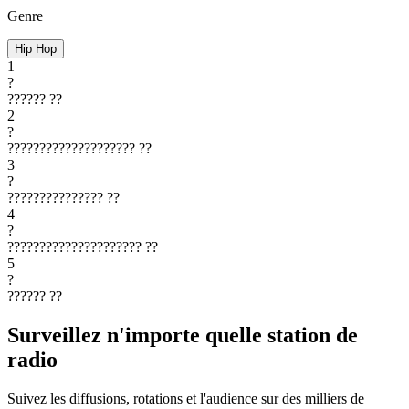
Genre
Hip Hop
1
?
??????
??
2
?
????????????????????
??
3
?
???????????????
??
4
?
?????????????????????
??
5
?
??????
??
Surveillez n'importe quelle station de
radio
Suivez les diffusions, rotations et l'audience sur des milliers de