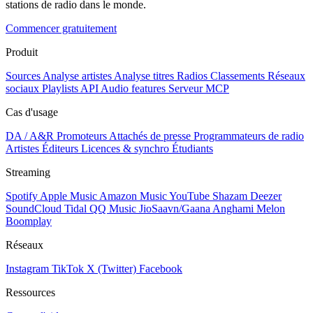
stations de radio dans le monde.
Commencer gratuitement
Produit
Sources
Analyse artistes
Analyse titres
Radios
Classements
Réseaux
sociaux
Playlists
API
Audio features
Serveur MCP
Cas d'usage
DA / A&R
Promoteurs
Attachés de presse
Programmateurs de radio
Artistes
Éditeurs
Licences & synchro
Étudiants
Streaming
Spotify
Apple Music
Amazon Music
YouTube
Shazam
Deezer
SoundCloud
Tidal
QQ Music
JioSaavn/Gaana
Anghami
Melon
Boomplay
Réseaux
Instagram
TikTok
X (Twitter)
Facebook
Ressources