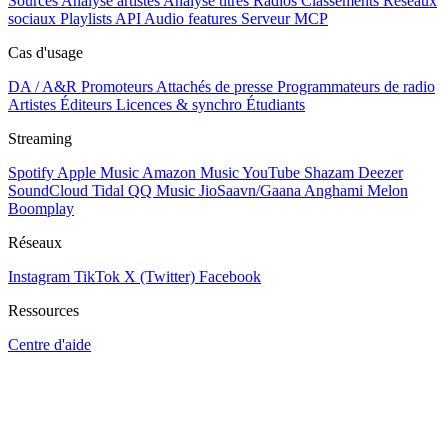
Sources
Analyse artistes
Analyse titres
Radios
Classements
Réseaux
sociaux
Playlists
API
Audio features
Serveur MCP
Cas d'usage
DA / A&R
Promoteurs
Attachés de presse
Programmateurs de radio
Artistes
Éditeurs
Licences & synchro
Étudiants
Streaming
Spotify
Apple Music
Amazon Music
YouTube
Shazam
Deezer
SoundCloud
Tidal
QQ Music
JioSaavn/Gaana
Anghami
Melon
Boomplay
Réseaux
Instagram
TikTok
X (Twitter)
Facebook
Ressources
Centre d'aide