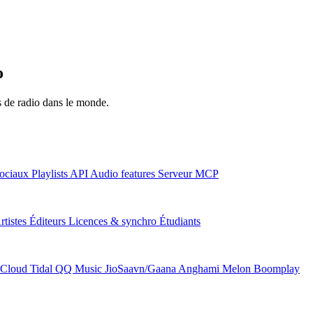
o
ns de radio dans le monde.
ociaux
Playlists
API
Audio features
Serveur MCP
rtistes
Éditeurs
Licences & synchro
Étudiants
Cloud
Tidal
QQ Music
JioSaavn/Gaana
Anghami
Melon
Boomplay