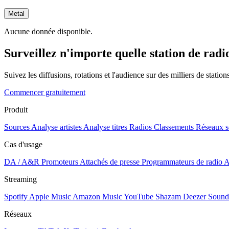
Metal
Aucune donnée disponible.
Surveillez n'importe quelle station de radi
Suivez les diffusions, rotations et l'audience sur des milliers de statio
Commencer gratuitement
Produit
Sources
Analyse artistes
Analyse titres
Radios
Classements
Réseaux s
Cas d'usage
DA / A&R
Promoteurs
Attachés de presse
Programmateurs de radio
A
Streaming
Spotify
Apple Music
Amazon Music
YouTube
Shazam
Deezer
Sound
Réseaux