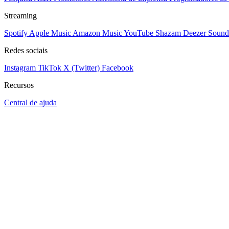
Streaming
Spotify
Apple Music
Amazon Music
YouTube
Shazam
Deezer
Sound
Redes sociais
Instagram
TikTok
X (Twitter)
Facebook
Recursos
Central de ajuda