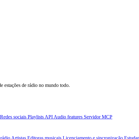
e estações de rádio no mundo todo.
Redes sociais
Playlists
API
Audio features
Servidor MCP
rádio
Artistas
Editoras musicais
Licenciamento e sincronização
Estudan