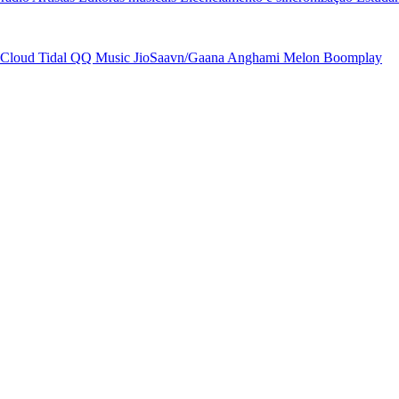
Cloud
Tidal
QQ Music
JioSaavn/Gaana
Anghami
Melon
Boomplay