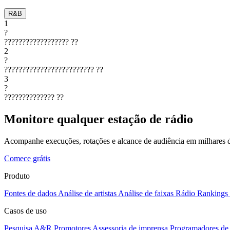
R&B
1
?
??????????????????
??
2
?
?????????????????????????
??
3
?
??????????????
??
Monitore qualquer estação de rádio
Acompanhe execuções, rotações e alcance de audiência em milhares d
Comece grátis
Produto
Fontes de dados
Análise de artistas
Análise de faixas
Rádio
Rankings
Casos de uso
Pesquisa A&R
Promotores
Assessoria de imprensa
Programadores de 