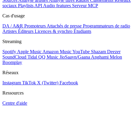
Sources
Analyse artistes
Analyse titres
Radios
Classements
Réseaux
sociaux
Playlists
API
Audio features
Serveur MCP
Cas d'usage
DA / A&R
Promoteurs
Attachés de presse
Programmateurs de radio
Artistes
Éditeurs
Licences & synchro
Étudiants
Streaming
Spotify
Apple Music
Amazon Music
YouTube
Shazam
Deezer
SoundCloud
Tidal
QQ Music
JioSaavn/Gaana
Anghami
Melon
Boomplay
Réseaux
Instagram
TikTok
X (Twitter)
Facebook
Ressources
Centre d'aide