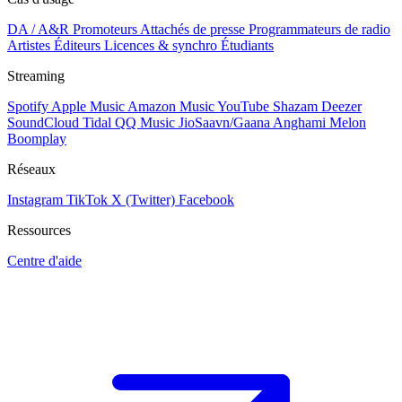
DA / A&R
Promoteurs
Attachés de presse
Programmateurs de radio
Artistes
Éditeurs
Licences & synchro
Étudiants
Streaming
Spotify
Apple Music
Amazon Music
YouTube
Shazam
Deezer
SoundCloud
Tidal
QQ Music
JioSaavn/Gaana
Anghami
Melon
Boomplay
Réseaux
Instagram
TikTok
X (Twitter)
Facebook
Ressources
Centre d'aide