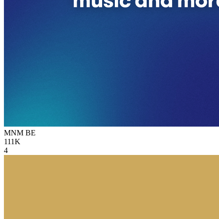
MNM
BE
111K
4