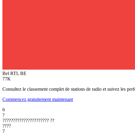
Bel RTL
BE
77K
Consultez le classement complet de stations de radio et suivez les per
Commencez gratuitement maintenant
6
?
??????????????????????
??
????
7