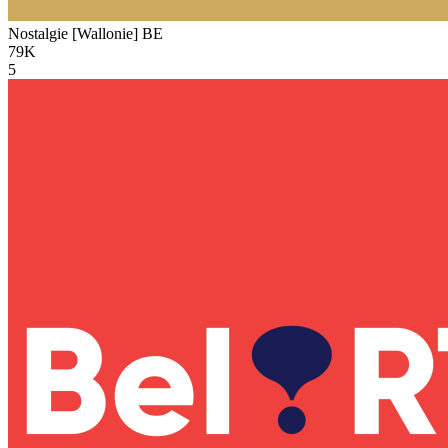
Nostalgie [Wallonie]
BE
79K
5