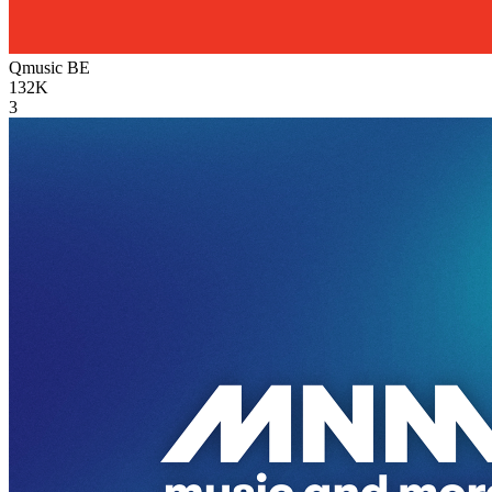
Qmusic
BE
132K
3