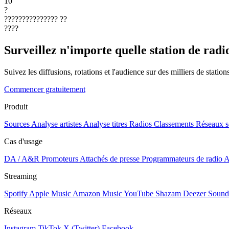
10
?
???????????????
??
????
Surveillez n'importe quelle station de radi
Suivez les diffusions, rotations et l'audience sur des milliers de statio
Commencer gratuitement
Produit
Sources
Analyse artistes
Analyse titres
Radios
Classements
Réseaux s
Cas d'usage
DA / A&R
Promoteurs
Attachés de presse
Programmateurs de radio
A
Streaming
Spotify
Apple Music
Amazon Music
YouTube
Shazam
Deezer
Sound
Réseaux
Instagram
TikTok
X (Twitter)
Facebook