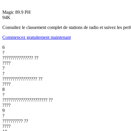
Magic 89.9
PH
94K
Consultez le classement complet de stations de radio et suivez les per
Commencez gratuitement maintenant
6
?
???????????????
??
????
7
?
?????????????????
??
????
8
?
??????????????????????
??
????
9
?
??????????
??
????