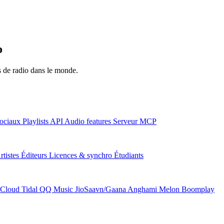
o
ns de radio dans le monde.
ociaux
Playlists
API
Audio features
Serveur MCP
rtistes
Éditeurs
Licences & synchro
Étudiants
Cloud
Tidal
QQ Music
JioSaavn/Gaana
Anghami
Melon
Boomplay