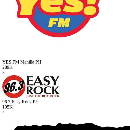
YES FM Manilla
PH
289K
3
96.3 Easy Rock
PH
195K
4