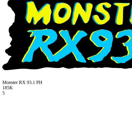
Monster RX 93.1
PH
185K
5