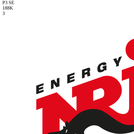
P3
SE
188K
3