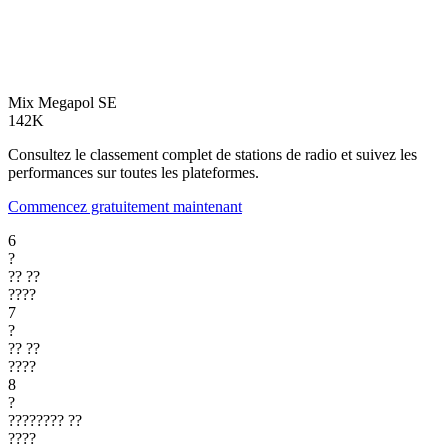
Mix Megapol
SE
142K
Consultez le classement complet de stations de radio et suivez les
performances sur toutes les plateformes.
Commencez gratuitement maintenant
6
?
??
??
????
7
?
??
??
????
8
?
????????
??
????