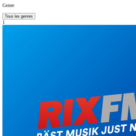
Genre
Tous les genres
1