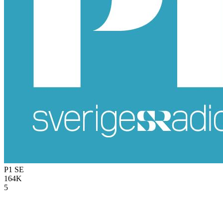
P1
SE
164K
5