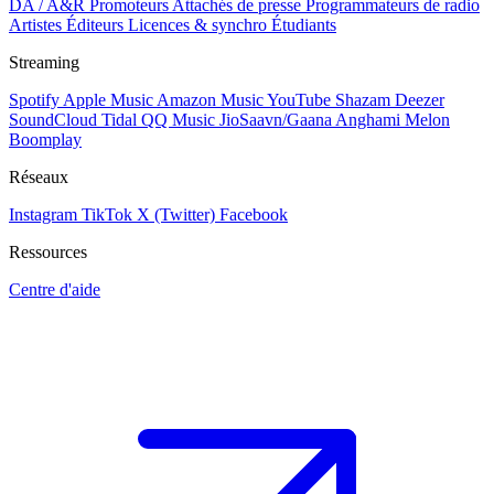
DA / A&R
Promoteurs
Attachés de presse
Programmateurs de radio
Artistes
Éditeurs
Licences & synchro
Étudiants
Streaming
Spotify
Apple Music
Amazon Music
YouTube
Shazam
Deezer
SoundCloud
Tidal
QQ Music
JioSaavn/Gaana
Anghami
Melon
Boomplay
Réseaux
Instagram
TikTok
X (Twitter)
Facebook
Ressources
Centre d'aide