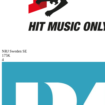
NRJ Sweden
SE
175K
4