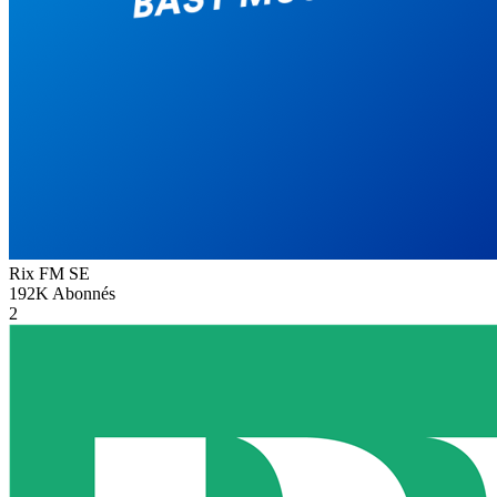
Rix FM
SE
192K
Abonnés
2