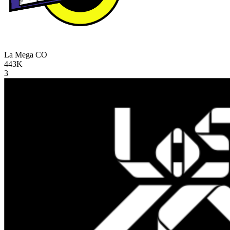
La Mega
CO
443K
3