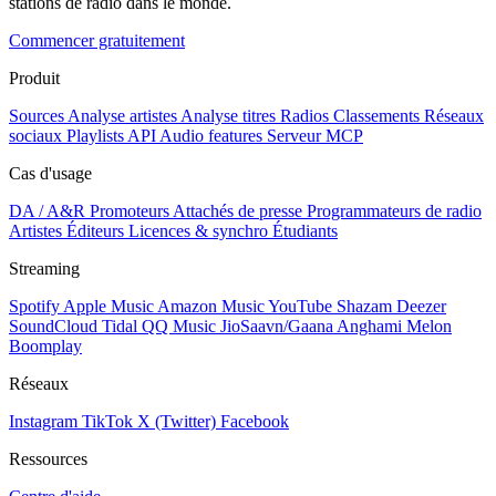
stations de radio dans le monde.
Commencer gratuitement
Produit
Sources
Analyse artistes
Analyse titres
Radios
Classements
Réseaux
sociaux
Playlists
API
Audio features
Serveur MCP
Cas d'usage
DA / A&R
Promoteurs
Attachés de presse
Programmateurs de radio
Artistes
Éditeurs
Licences & synchro
Étudiants
Streaming
Spotify
Apple Music
Amazon Music
YouTube
Shazam
Deezer
SoundCloud
Tidal
QQ Music
JioSaavn/Gaana
Anghami
Melon
Boomplay
Réseaux
Instagram
TikTok
X (Twitter)
Facebook
Ressources