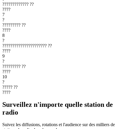
?????????????
??
????
7
?
?????????
??
????
8
?
??????????????????????
??
????
9
?
?????????
??
????
10
?
?????
??
????
Surveillez n'importe quelle station de
radio
Suivez les diffusions, rotations et l'audience sur des milliers de