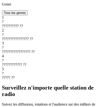
Genre
Tous les genres
1
?
??????????
??
2
?
????????????????
??
3
?
?????????????????
??
4
?
????????????
??
5
?
?????
??
Surveillez n'importe quelle station de
radio
Suivez les diffusions, rotations et l'audience sur des milliers de