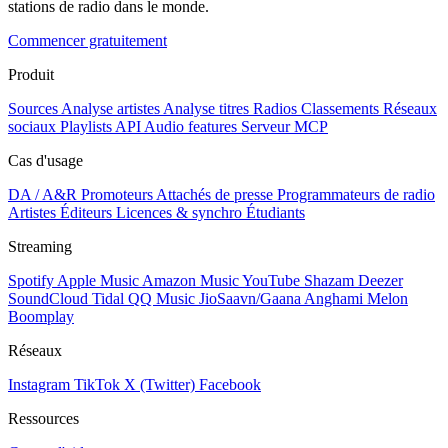
stations de radio dans le monde.
Commencer gratuitement
Produit
Sources
Analyse artistes
Analyse titres
Radios
Classements
Réseaux
sociaux
Playlists
API
Audio features
Serveur MCP
Cas d'usage
DA / A&R
Promoteurs
Attachés de presse
Programmateurs de radio
Artistes
Éditeurs
Licences & synchro
Étudiants
Streaming
Spotify
Apple Music
Amazon Music
YouTube
Shazam
Deezer
SoundCloud
Tidal
QQ Music
JioSaavn/Gaana
Anghami
Melon
Boomplay
Réseaux
Instagram
TikTok
X (Twitter)
Facebook
Ressources