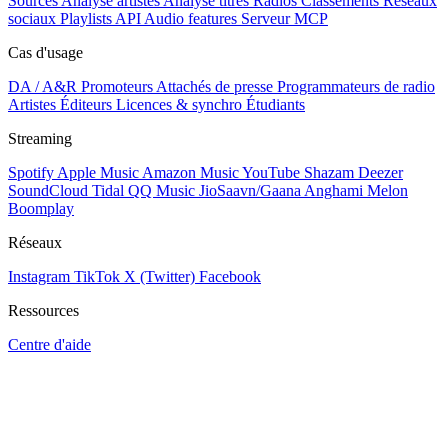
Sources
Analyse artistes
Analyse titres
Radios
Classements
Réseaux
sociaux
Playlists
API
Audio features
Serveur MCP
Cas d'usage
DA / A&R
Promoteurs
Attachés de presse
Programmateurs de radio
Artistes
Éditeurs
Licences & synchro
Étudiants
Streaming
Spotify
Apple Music
Amazon Music
YouTube
Shazam
Deezer
SoundCloud
Tidal
QQ Music
JioSaavn/Gaana
Anghami
Melon
Boomplay
Réseaux
Instagram
TikTok
X (Twitter)
Facebook
Ressources
Centre d'aide