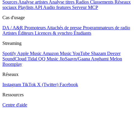
Sources
Analyse artistes
Analyse titres
Radios
Classements
Réseaux
sociaux
Playlists
API
Audio features
Serveur MCP
Cas d'usage
DA / A&R
Promoteurs
Attachés de presse
Programmateurs de radio
Artistes
Éditeurs
Licences & synchro
Étudiants
Streaming
Spotify
Apple Music
Amazon Music
YouTube
Shazam
Deezer
SoundCloud
Tidal
QQ Music
JioSaavn/Gaana
Anghami
Melon
Boomplay
Réseaux
Instagram
TikTok
X (Twitter)
Facebook
Ressources
Centre d'aide