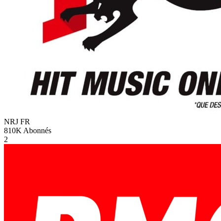
NRJ
FR
810K
Abonnés
2