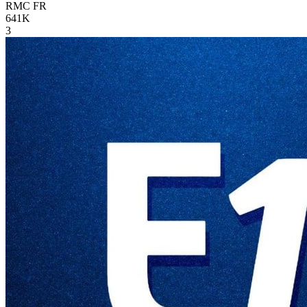
RMC
FR
641K
3