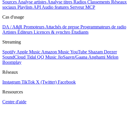
Sources
Analyse artistes
Analyse titres
Radios
Classements
Réseaux
sociaux
Playlists
API
Audio features
Serveur MCP
Cas d'usage
DA / A&R
Promoteurs
Attachés de presse
Programmateurs de radio
Artistes
Éditeurs
Licences & synchro
Étudiants
Streaming
Spotify
Apple Music
Amazon Music
YouTube
Shazam
Deezer
SoundCloud
Tidal
QQ Music
JioSaavn/Gaana
Anghami
Melon
Boomplay
Réseaux
Instagram
TikTok
X (Twitter)
Facebook
Ressources
Centre d'aide