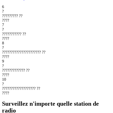
6
?
?????????
??
????
7
?
???????????
??
????
8
?
??????????????????????
??
????
9
?
?????????????
??
????
10
?
???????????????????
??
????
Surveillez n'importe quelle station de
radio