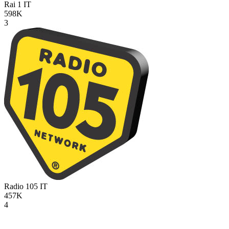
Rai 1
IT
598K
3
Radio 105
IT
457K
4