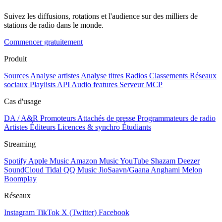
Suivez les diffusions, rotations et l'audience sur des milliers de
stations de radio dans le monde.
Commencer gratuitement
Produit
Sources
Analyse artistes
Analyse titres
Radios
Classements
Réseaux
sociaux
Playlists
API
Audio features
Serveur MCP
Cas d'usage
DA / A&R
Promoteurs
Attachés de presse
Programmateurs de radio
Artistes
Éditeurs
Licences & synchro
Étudiants
Streaming
Spotify
Apple Music
Amazon Music
YouTube
Shazam
Deezer
SoundCloud
Tidal
QQ Music
JioSaavn/Gaana
Anghami
Melon
Boomplay
Réseaux
Instagram
TikTok
X (Twitter)
Facebook