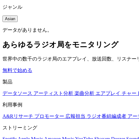
ジャンル
Asian
データがありません。
あらゆるラジオ局をモニタリング
世界中の数千のラジオ局のエアプレイ、放送回数、リスナー
無料で始める
製品
データソース
アーティスト分析
楽曲分析
エアプレイ
チャー
利用事例
A&Rリサーチ
プロモーター
広報担当
ラジオ番組編成者
アー
ストリーミング
Spotify
Apple Music
Amazon Music
YouTube
Shazam
Deezer
Sound