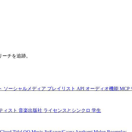
リーチを追跡。
ト
ソーシャルメディア
プレイリスト
API
オーディオ機能
MCP
ティスト
音楽出版社
ライセンスとシンクロ
学生
Cloud
Tidal
QQ Music
JioSaavn/Gaana
Anghami
Melon
Boomplay