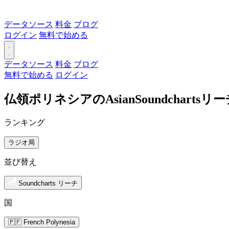
データソース
料金
ブログ
ログイン
無料で始める
データソース
料金
ブログ
無料で始める
ログイン
仏領ポリネシアのAsianSoundchart
ランキング
ラジオ局
並び替え
Soundcharts リーチ
国
🇵🇫 French Polynesia