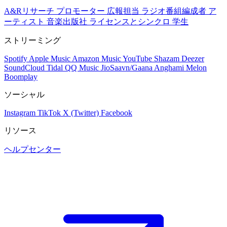
A&Rリサーチ
プロモーター
広報担当
ラジオ番組編成者
ア
ーティスト
音楽出版社
ライセンスとシンクロ
学生
ストリーミング
Spotify
Apple Music
Amazon Music
YouTube
Shazam
Deezer
SoundCloud
Tidal
QQ Music
JioSaavn/Gaana
Anghami
Melon
Boomplay
ソーシャル
Instagram
TikTok
X (Twitter)
Facebook
リソース
ヘルプセンター