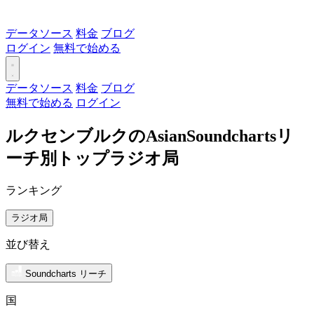
データソース
料金
ブログ
ログイン
無料で始める
データソース
料金
ブログ
無料で始める
ログイン
ルクセンブルクのAsianSoundchartsリ
ーチ別トップラジオ局
ランキング
ラジオ局
並び替え
Soundcharts リーチ
国