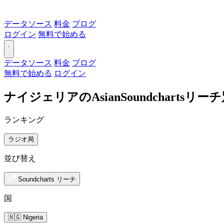
データソース
料金
ブログ
ログイン
無料で始める
データソース
料金
ブログ
無料で始める
ログイン
ナイジェリアのAsianSoundcharts
ランキング
ラジオ局
並び替え
Soundcharts リーチ
国
🇳🇬 Nigeria