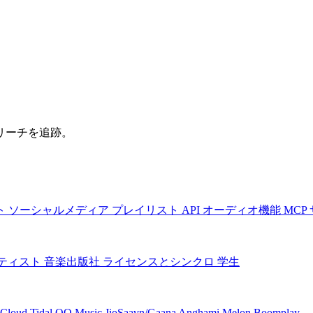
リーチを追跡。
ト
ソーシャルメディア
プレイリスト
API
オーディオ機能
MCP
ティスト
音楽出版社
ライセンスとシンクロ
学生
Cloud
Tidal
QQ Music
JioSaavn/Gaana
Anghami
Melon
Boomplay