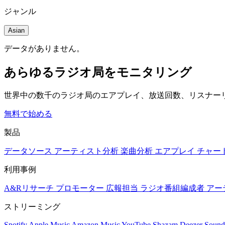
ジャンル
Asian
データがありません。
あらゆるラジオ局をモニタリング
世界中の数千のラジオ局のエアプレイ、放送回数、リスナー
無料で始める
製品
データソース
アーティスト分析
楽曲分析
エアプレイ
チャー
利用事例
A&Rリサーチ
プロモーター
広報担当
ラジオ番組編成者
アー
ストリーミング
Spotify
Apple Music
Amazon Music
YouTube
Shazam
Deezer
Sound