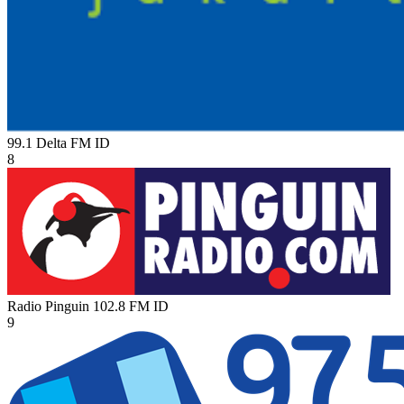
99.1 Delta FM
ID
8
Radio Pinguin 102.8 FM
ID
9