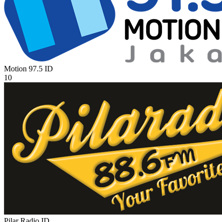
Motion 97.5
ID
10
Pilar Radio
ID