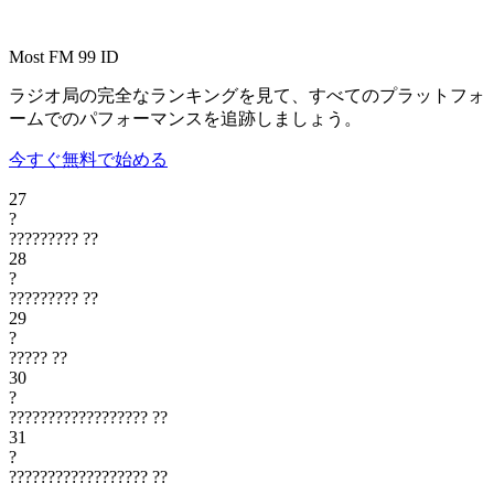
Most FM 99
ID
ラジオ局の完全なランキングを見て、すべてのプラットフォ
ームでのパフォーマンスを追跡しましょう。
今すぐ無料で始める
27
?
?????????
??
28
?
?????????
??
29
?
?????
??
30
?
??????????????????
??
31
?
??????????????????
??