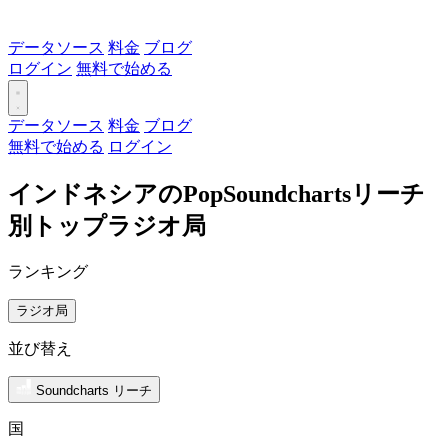
データソース
料金
ブログ
ログイン
無料で始める
データソース
料金
ブログ
無料で始める
ログイン
インドネシアのPopSoundchartsリーチ
別トップラジオ局
ランキング
ラジオ局
並び替え
Soundcharts リーチ
国