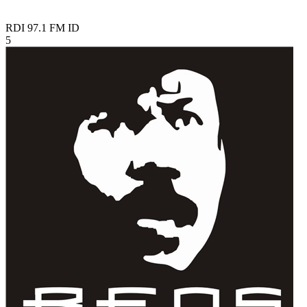
RDI 97.1 FM
ID
5