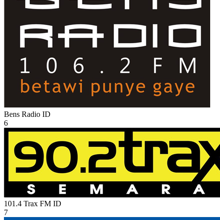
Bens Radio
ID
6
101.4 Trax FM
ID
7