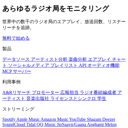
あらゆるラジオ局をモニタリング
世界中の数千のラジオ局のエアプレイ、放送回数、リスナー
リーチを追跡。
無料で始める
製品
データソース
アーティスト分析
楽曲分析
エアプレイ
チャー
ト
ソーシャルメディア
プレイリスト
API
オーディオ機能
MCP サーバー
利用事例
A&Rリサーチ
プロモーター
広報担当
ラジオ番組編成者
ア
ーティスト
音楽出版社
ライセンスとシンクロ
学生
ストリーミング
Spotify
Apple Music
Amazon Music
YouTube
Shazam
Deezer
SoundCloud
Tidal
QQ Music
JioSaavn/Gaana
Anghami
Melon