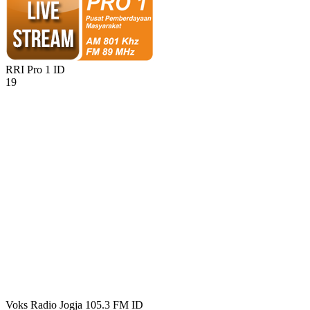
RRI Pro 1
ID
19
Voks Radio Jogja 105.3 FM
ID