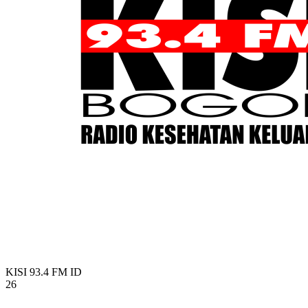
KISI 93.4 FM
ID
26