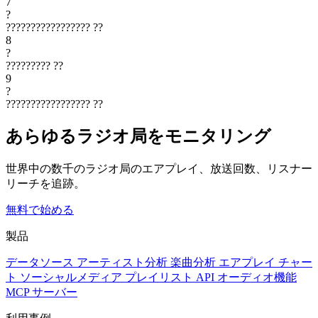
7
?
?????????????????
??
8
?
?????????
??
9
?
?????????????????
??
あらゆるラジオ局をモニタリング
世界中の数千のラジオ局のエアプレイ、放送回数、リスナー
リーチを追跡。
無料で始める
製品
データソース
アーティスト分析
楽曲分析
エアプレイ
チャー
ト
ソーシャルメディア
プレイリスト
API
オーディオ機能
MCP サーバー