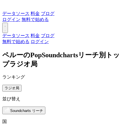
データソース
料金
ブログ
ログイン
無料で始める
データソース
料金
ブログ
無料で始める
ログイン
ペルーのPopSoundchartsリーチ別トッ
プラジオ局
ランキング
ラジオ局
並び替え
Soundcharts リーチ
国