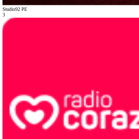
Studio92
PE
3