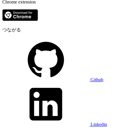
Chrome extension
つながる
Github
Linkedin