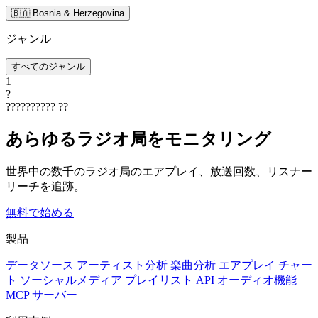
🇧🇦 Bosnia & Herzegovina
ジャンル
すべてのジャンル
1
?
??????????
??
あらゆるラジオ局をモニタリング
世界中の数千のラジオ局のエアプレイ、放送回数、リスナー
リーチを追跡。
無料で始める
製品
データソース
アーティスト分析
楽曲分析
エアプレイ
チャー
ト
ソーシャルメディア
プレイリスト
API
オーディオ機能
MCP サーバー