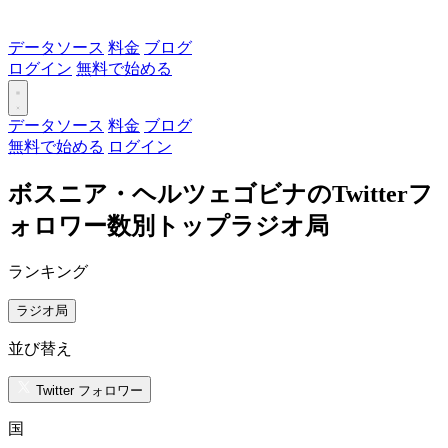
データソース
料金
ブログ
ログイン
無料で始める
データソース
料金
ブログ
無料で始める
ログイン
ボスニア・ヘルツェゴビナのTwitterフ
ォロワー数別トップラジオ局
ランキング
ラジオ局
並び替え
Twitter フォロワー
国