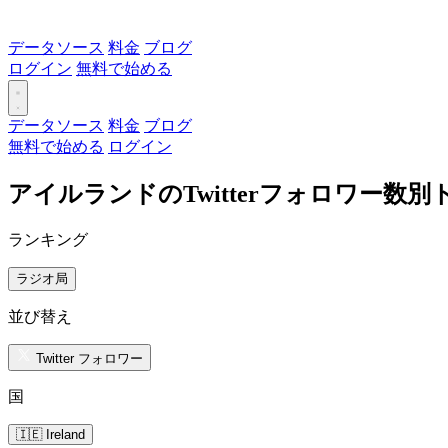
データソース
料金
ブログ
ログイン
無料で始める
データソース
料金
ブログ
無料で始める
ログイン
アイルランドのTwitterフォロワー数
ランキング
ラジオ局
並び替え
Twitter フォロワー
国
🇮🇪 Ireland