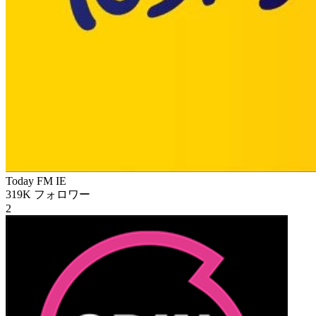
Today FM
IE
319K
フォロワー
2