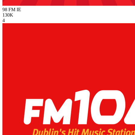
98 FM
IE
130K
4