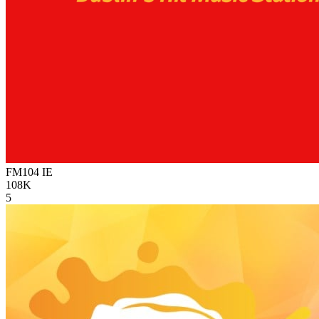
FM104
IE
108K
5