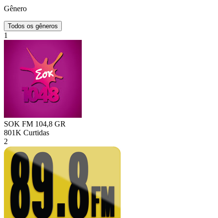
Gênero
Todos os gêneros
1
SOK FM 104,8
GR
801K
Curtidas
2