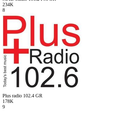
234K
8
Plus radio 102.4
GR
178K
9