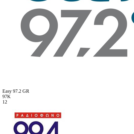
Easy 97.2
GR
97K
12