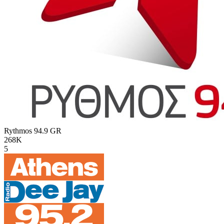
Rythmos 94.9
GR
268K
5