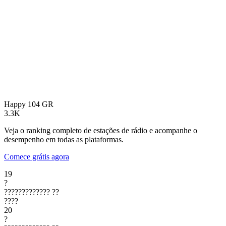
Happy 104
GR
3.3K
Veja o ranking completo de estações de rádio e acompanhe o
desempenho em todas as plataformas.
Comece grátis agora
19
?
?????????????
??
????
20
?