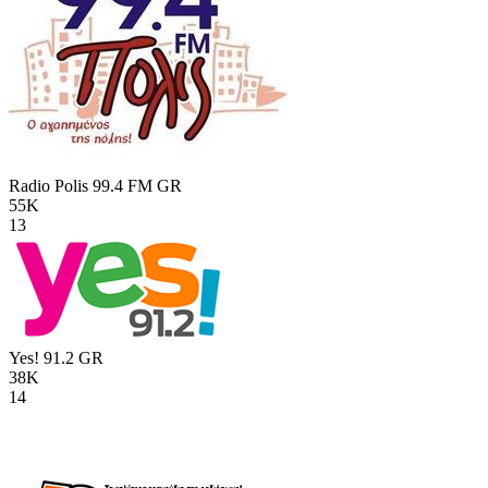
Radio Polis 99.4 FM
GR
55K
13
Yes! 91.2
GR
38K
14