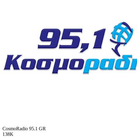
CosmoRadio 95.1
GR
138K