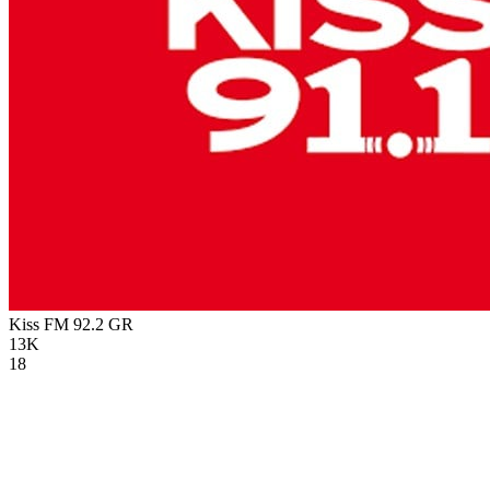
Kiss FM 92.2
GR
13K
18