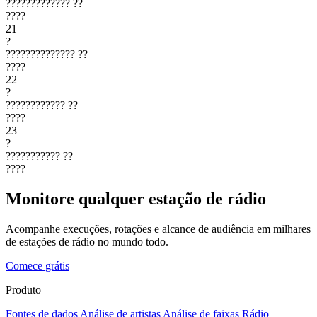
?????????????
??
????
21
?
??????????????
??
????
22
?
????????????
??
????
23
?
???????????
??
????
Monitore qualquer estação de rádio
Acompanhe execuções, rotações e alcance de audiência em milhares
de estações de rádio no mundo todo.
Comece grátis
Produto
Fontes de dados
Análise de artistas
Análise de faixas
Rádio