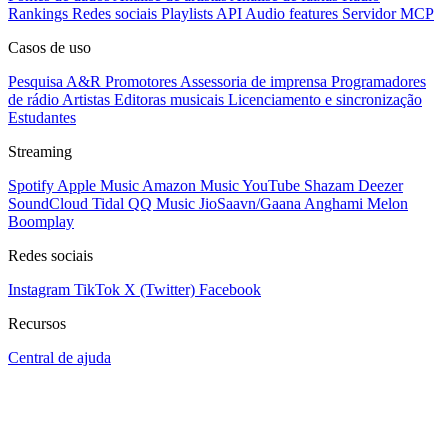
Rankings
Redes sociais
Playlists
API
Audio features
Servidor MCP
Casos de uso
Pesquisa A&R
Promotores
Assessoria de imprensa
Programadores
de rádio
Artistas
Editoras musicais
Licenciamento e sincronização
Estudantes
Streaming
Spotify
Apple Music
Amazon Music
YouTube
Shazam
Deezer
SoundCloud
Tidal
QQ Music
JioSaavn/Gaana
Anghami
Melon
Boomplay
Redes sociais
Instagram
TikTok
X (Twitter)
Facebook
Recursos
Central de ajuda