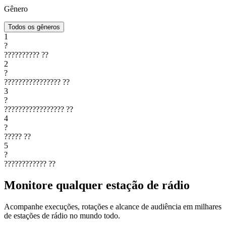
Gênero
Todos os gêneros
1
?
??????????
??
2
?
????????????????
??
3
?
?????????????????
??
4
?
?????
??
5
?
????????????
??
Monitore qualquer estação de rádio
Acompanhe execuções, rotações e alcance de audiência em milhares
de estações de rádio no mundo todo.