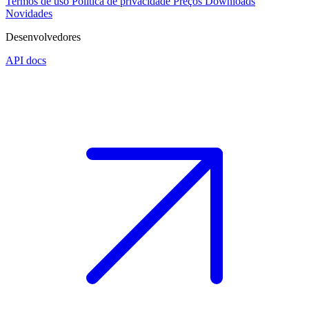
Termos de uso
Política de privacidade
Preços
Downloads
Novidades
Desenvolvedores
API docs