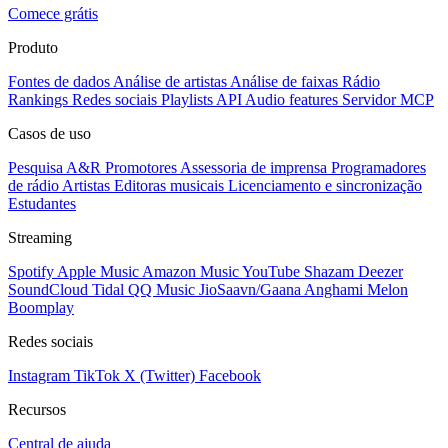
Comece grátis
Produto
Fontes de dados
Análise de artistas
Análise de faixas
Rádio
Rankings
Redes sociais
Playlists
API
Audio features
Servidor MCP
Casos de uso
Pesquisa A&R
Promotores
Assessoria de imprensa
Programadores
de rádio
Artistas
Editoras musicais
Licenciamento e sincronização
Estudantes
Streaming
Spotify
Apple Music
Amazon Music
YouTube
Shazam
Deezer
SoundCloud
Tidal
QQ Music
JioSaavn/Gaana
Anghami
Melon
Boomplay
Redes sociais
Instagram
TikTok
X (Twitter)
Facebook
Recursos
Central de ajuda