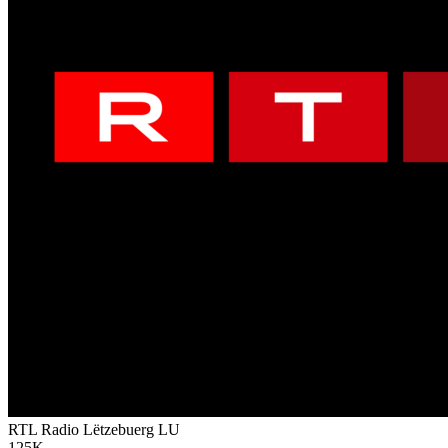
RTL Radio Lëtzebuerg
LU
125K