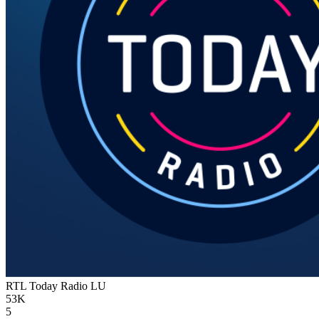
RTL Today Radio
LU
53K
5