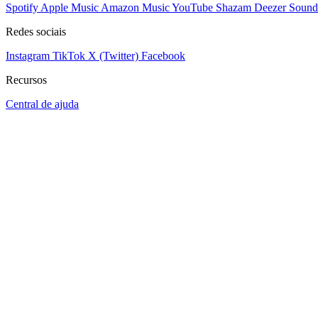
Spotify
Apple Music
Amazon Music
YouTube
Shazam
Deezer
Sound
Redes sociais
Instagram
TikTok
X (Twitter)
Facebook
Recursos
Central de ajuda