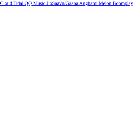
Cloud
Tidal
QQ Music
JioSaavn/Gaana
Anghami
Melon
Boomplay