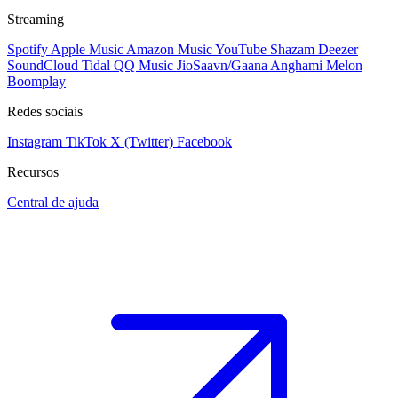
Streaming
Spotify
Apple Music
Amazon Music
YouTube
Shazam
Deezer
SoundCloud
Tidal
QQ Music
JioSaavn/Gaana
Anghami
Melon
Boomplay
Redes sociais
Instagram
TikTok
X (Twitter)
Facebook
Recursos
Central de ajuda