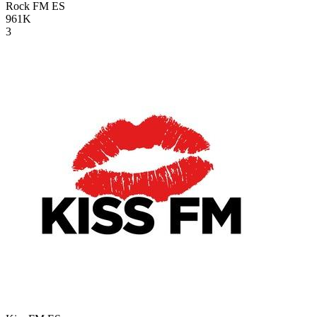
Rock FM
ES
961K
3