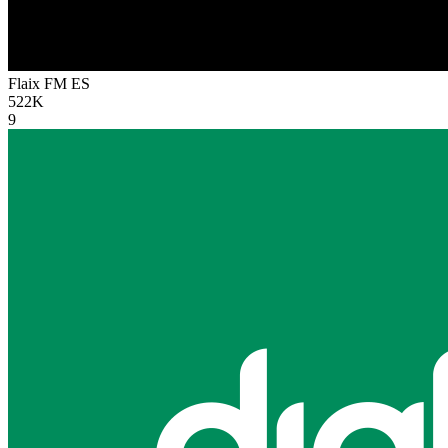
Flaix FM
ES
522K
9