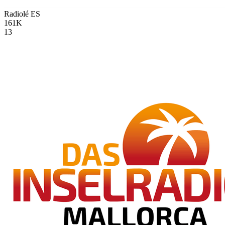
Radiolé
ES
161K
13