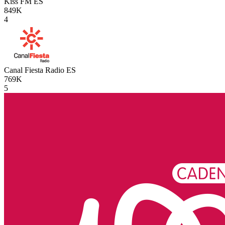
Kiss FM
ES
849K
4
Canal Fiesta Radio
ES
769K
5