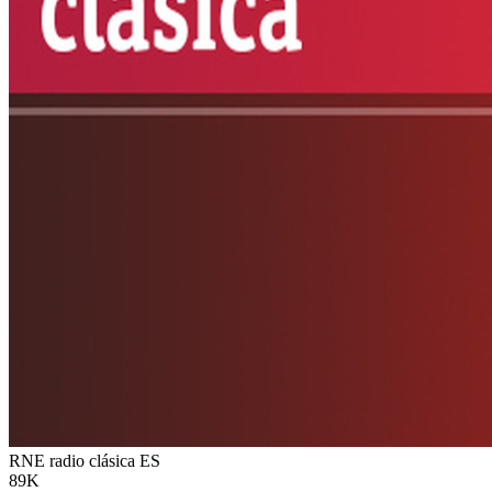
RNE radio clásica
ES
89K