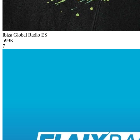
Ibiza Global Radio
ES
599K
7