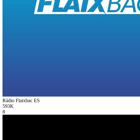
Ràdio Flaixbac
ES
593K
8