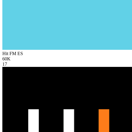
Hit FM
ES
60K
17