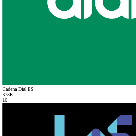
Cadena Dial
ES
378K
10