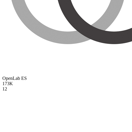
OpenLab
ES
173K
12