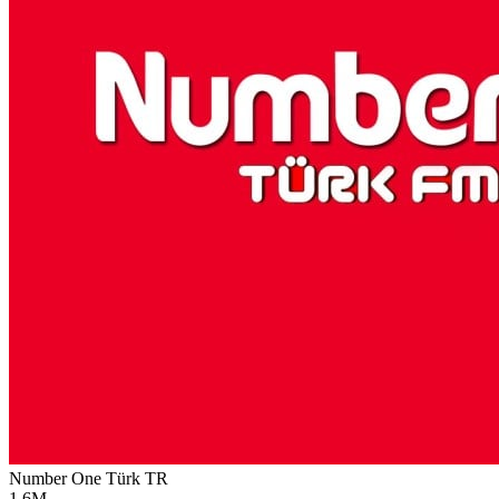
Number One Türk
TR
1.6M