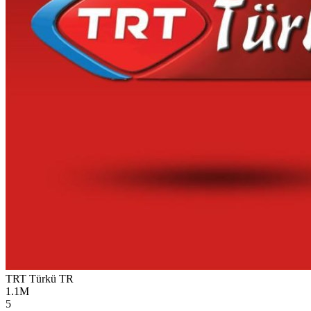
TRT Türkü
TR
1.1M
5