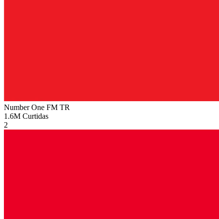
Number One FM
TR
1.6M
Curtidas
2