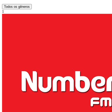
Todos os gêneros
1