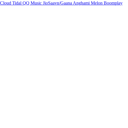
Cloud
Tidal
QQ Music
JioSaavn/Gaana
Anghami
Melon
Boomplay