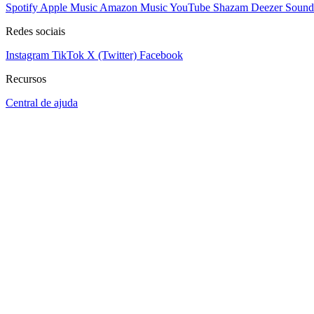
Spotify
Apple Music
Amazon Music
YouTube
Shazam
Deezer
Sound
Redes sociais
Instagram
TikTok
X (Twitter)
Facebook
Recursos
Central de ajuda