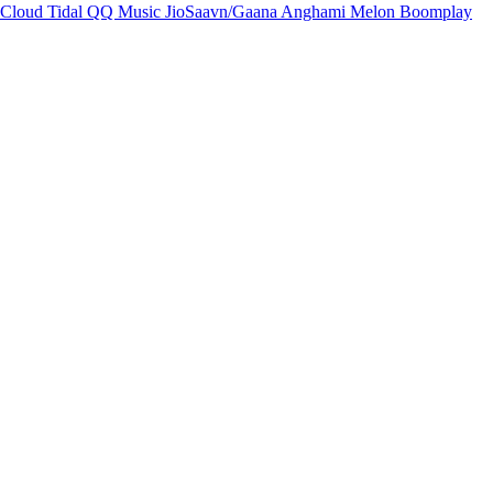
Cloud
Tidal
QQ Music
JioSaavn/Gaana
Anghami
Melon
Boomplay