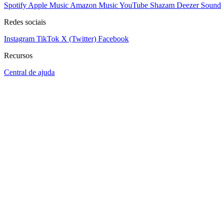
Spotify
Apple Music
Amazon Music
YouTube
Shazam
Deezer
Sound
Redes sociais
Instagram
TikTok
X (Twitter)
Facebook
Recursos
Central de ajuda