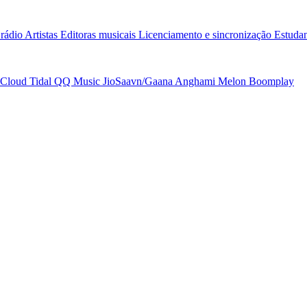
rádio
Artistas
Editoras musicais
Licenciamento e sincronização
Estudan
Cloud
Tidal
QQ Music
JioSaavn/Gaana
Anghami
Melon
Boomplay