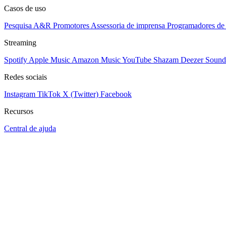
Casos de uso
Pesquisa A&R
Promotores
Assessoria de imprensa
Programadores de 
Streaming
Spotify
Apple Music
Amazon Music
YouTube
Shazam
Deezer
Sound
Redes sociais
Instagram
TikTok
X (Twitter)
Facebook
Recursos
Central de ajuda