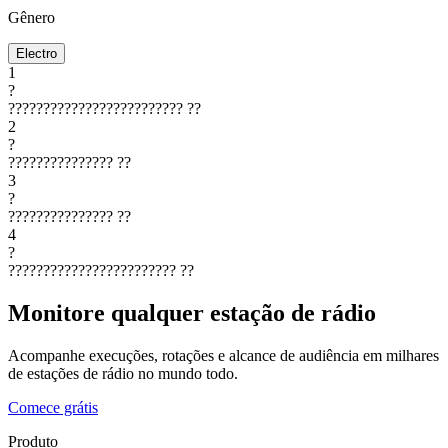
Gênero
Electro
1
?
?????????????????????????
??
2
?
???????????????
??
3
?
???????????????
??
4
?
????????????????????????
??
Monitore qualquer estação de rádio
Acompanhe execuções, rotações e alcance de audiência em milhares
de estações de rádio no mundo todo.
Comece grátis
Produto