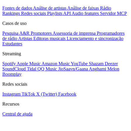
Fontes de dados
Análise de artistas
Análise de faixas
Rádio
Rankings
Redes sociais
Playlists
API
Audio features
Servidor MCP
Casos de uso
Pesquisa A&R
Promotores
Assessoria de imprensa
Programadores
de rádio
Artistas
Editoras musicais
Licenciamento e sincronização
Estudantes
Streaming
Spotify
Apple Music
Amazon Music
YouTube
Shazam
Deezer
SoundCloud
Tidal
QQ Music
JioSaavn/Gaana
Anghami
Melon
Boomplay
Redes sociais
Instagram
TikTok
X (Twitter)
Facebook
Recursos
Central de ajuda