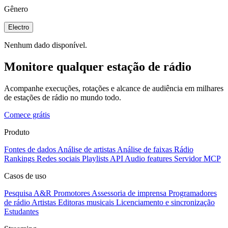
Gênero
Electro
Nenhum dado disponível.
Monitore qualquer estação de rádio
Acompanhe execuções, rotações e alcance de audiência em milhares
de estações de rádio no mundo todo.
Comece grátis
Produto
Fontes de dados
Análise de artistas
Análise de faixas
Rádio
Rankings
Redes sociais
Playlists
API
Audio features
Servidor MCP
Casos de uso
Pesquisa A&R
Promotores
Assessoria de imprensa
Programadores
de rádio
Artistas
Editoras musicais
Licenciamento e sincronização
Estudantes