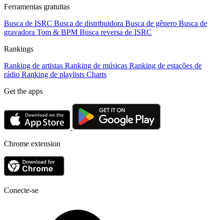
Ferramentas gratuitas
Busca de ISRC
Busca de distribuidora
Busca de gênero
Busca de
gravadora
Tom & BPM
Busca reversa de ISRC
Rankings
Ranking de artistas
Ranking de músicas
Ranking de estações de
rádio
Ranking de playlists
Charts
Get the apps
Chrome extension
Conecte-se