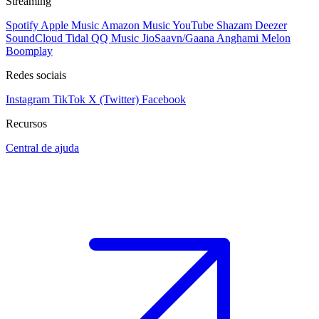
Streaming
Spotify
Apple Music
Amazon Music
YouTube
Shazam
Deezer
SoundCloud
Tidal
QQ Music
JioSaavn/Gaana
Anghami
Melon
Boomplay
Redes sociais
Instagram
TikTok
X (Twitter)
Facebook
Recursos
Central de ajuda