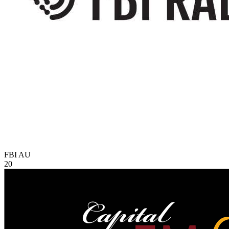
FBI
AU
20