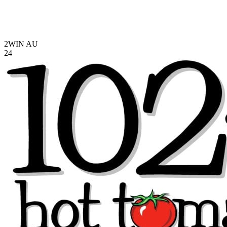
2WIN
AU
24