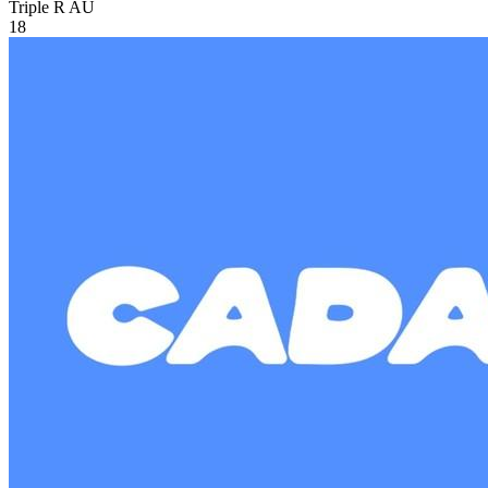
Triple R
AU
18