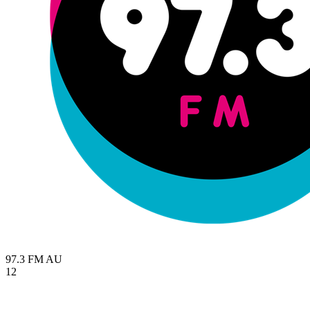
97.3 FM
AU
12