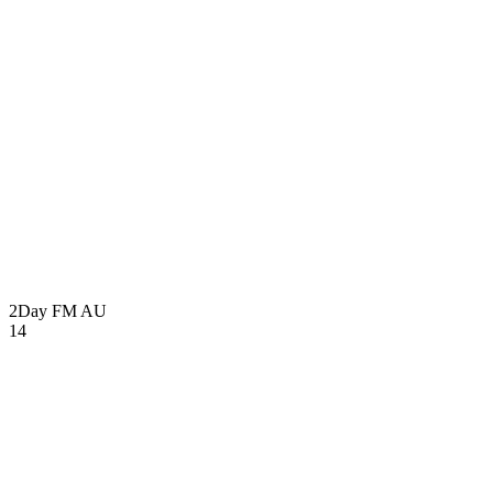
2Day FM
AU
14