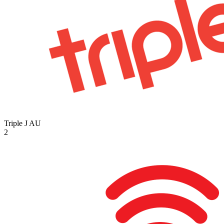
Triple J
AU
2