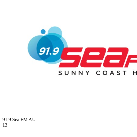
91.9 Sea FM
AU
13