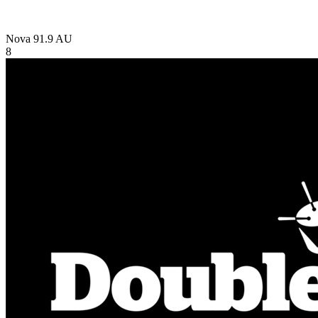
Nova 91.9
AU
8