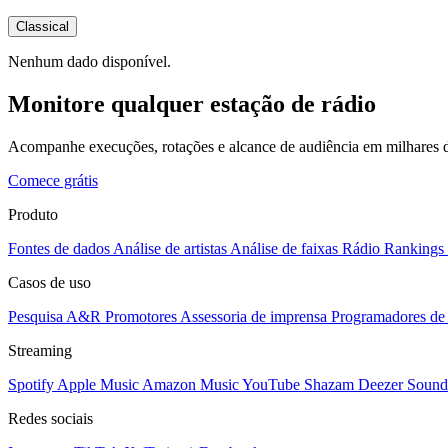
Classical
Nenhum dado disponível.
Monitore qualquer estação de rádio
Acompanhe execuções, rotações e alcance de audiência em milhares d
Comece grátis
Produto
Fontes de dados
Análise de artistas
Análise de faixas
Rádio
Rankings
Casos de uso
Pesquisa A&R
Promotores
Assessoria de imprensa
Programadores de 
Streaming
Spotify
Apple Music
Amazon Music
YouTube
Shazam
Deezer
Sound
Redes sociais