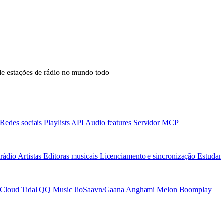
e estações de rádio no mundo todo.
Redes sociais
Playlists
API
Audio features
Servidor MCP
rádio
Artistas
Editoras musicais
Licenciamento e sincronização
Estudan
Cloud
Tidal
QQ Music
JioSaavn/Gaana
Anghami
Melon
Boomplay