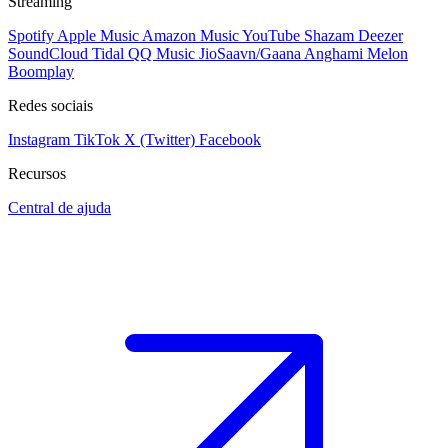
Streaming
Spotify
Apple Music
Amazon Music
YouTube
Shazam
Deezer
SoundCloud
Tidal
QQ Music
JioSaavn/Gaana
Anghami
Melon
Boomplay
Redes sociais
Instagram
TikTok
X (Twitter)
Facebook
Recursos
Central de ajuda