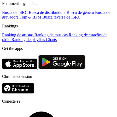
Ferramentas gratuitas
Busca de ISRC
Busca de distribuidora
Busca de gênero
Busca de
gravadora
Tom & BPM
Busca reversa de ISRC
Rankings
Ranking de artistas
Ranking de músicas
Ranking de estações de
rádio
Ranking de playlists
Charts
Get the apps
Chrome extension
Conecte-se