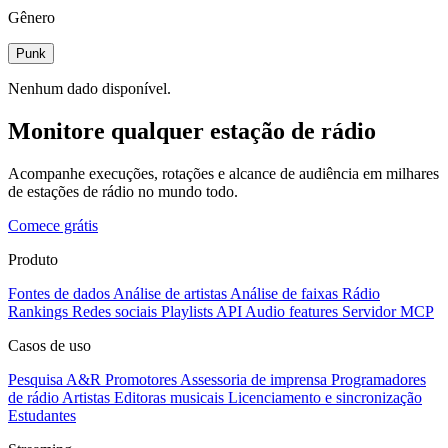
Gênero
Punk
Nenhum dado disponível.
Monitore qualquer estação de rádio
Acompanhe execuções, rotações e alcance de audiência em milhares
de estações de rádio no mundo todo.
Comece grátis
Produto
Fontes de dados
Análise de artistas
Análise de faixas
Rádio
Rankings
Redes sociais
Playlists
API
Audio features
Servidor MCP
Casos de uso
Pesquisa A&R
Promotores
Assessoria de imprensa
Programadores
de rádio
Artistas
Editoras musicais
Licenciamento e sincronização
Estudantes