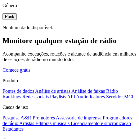
Gênero
Punk
Nenhum dado disponível.
Monitore qualquer estação de rádio
Acompanhe execuções, rotações e alcance de audiência em milhares
de estações de rádio no mundo todo.
Comece grátis
Produto
Fontes de dados
Análise de artistas
Análise de faixas
Rádio
Rankings
Redes sociais
Playlists
API
Audio features
Servidor MCP
Casos de uso
Pesquisa A&R
Promotores
Assessoria de imprensa
Programadores
de rádio
Artistas
Editoras musicais
Licenciamento e sincronização
Estudantes