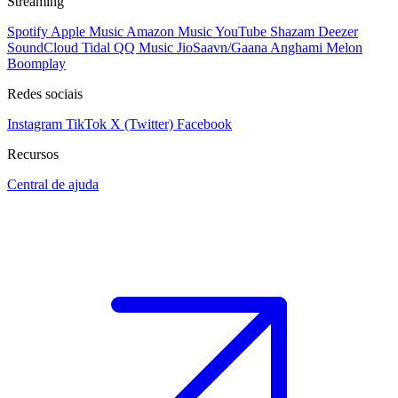
Streaming
Spotify
Apple Music
Amazon Music
YouTube
Shazam
Deezer
SoundCloud
Tidal
QQ Music
JioSaavn/Gaana
Anghami
Melon
Boomplay
Redes sociais
Instagram
TikTok
X (Twitter)
Facebook
Recursos
Central de ajuda