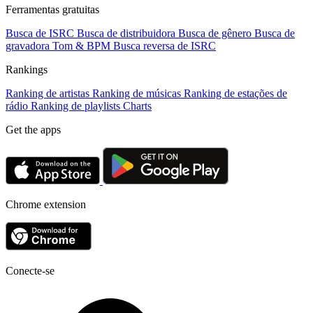
Ferramentas gratuitas
Busca de ISRC
Busca de distribuidora
Busca de gênero
Busca de
gravadora
Tom & BPM
Busca reversa de ISRC
Rankings
Ranking de artistas
Ranking de músicas
Ranking de estações de
rádio
Ranking de playlists
Charts
Get the apps
Chrome extension
Conecte-se