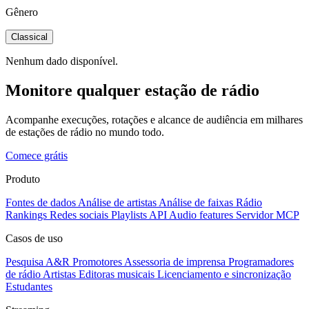
Gênero
Classical
Nenhum dado disponível.
Monitore qualquer estação de rádio
Acompanhe execuções, rotações e alcance de audiência em milhares
de estações de rádio no mundo todo.
Comece grátis
Produto
Fontes de dados
Análise de artistas
Análise de faixas
Rádio
Rankings
Redes sociais
Playlists
API
Audio features
Servidor MCP
Casos de uso
Pesquisa A&R
Promotores
Assessoria de imprensa
Programadores
de rádio
Artistas
Editoras musicais
Licenciamento e sincronização
Estudantes