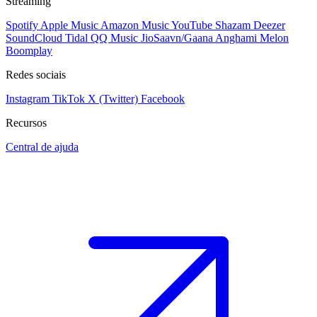
Streaming
Spotify
Apple Music
Amazon Music
YouTube
Shazam
Deezer
SoundCloud
Tidal
QQ Music
JioSaavn/Gaana
Anghami
Melon
Boomplay
Redes sociais
Instagram
TikTok
X (Twitter)
Facebook
Recursos
Central de ajuda