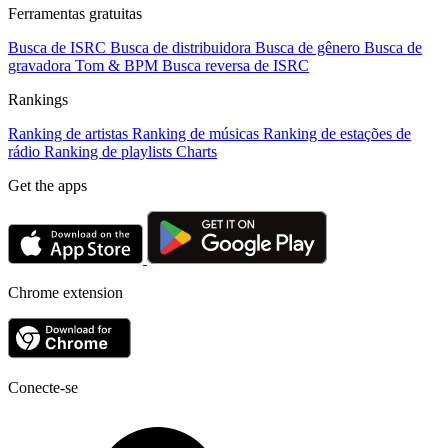
Ferramentas gratuitas
Busca de ISRC
Busca de distribuidora
Busca de gênero
Busca de
gravadora
Tom & BPM
Busca reversa de ISRC
Rankings
Ranking de artistas
Ranking de músicas
Ranking de estações de
rádio
Ranking de playlists
Charts
Get the apps
Chrome extension
Conecte-se