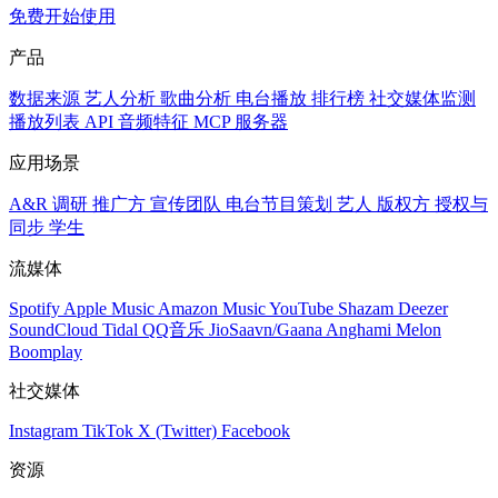
免费开始使用
产品
数据来源
艺人分析
歌曲分析
电台播放
排行榜
社交媒体监测
播放列表
API
音频特征
MCP 服务器
应用场景
A&R 调研
推广方
宣传团队
电台节目策划
艺人
版权方
授权与
同步
学生
流媒体
Spotify
Apple Music
Amazon Music
YouTube
Shazam
Deezer
SoundCloud
Tidal
QQ音乐
JioSaavn/Gaana
Anghami
Melon
Boomplay
社交媒体
Instagram
TikTok
X (Twitter)
Facebook
资源