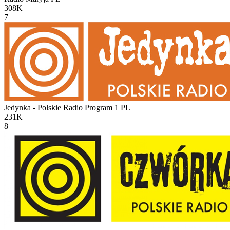
308K
7
Jedynka - Polskie Radio Program 1
PL
231K
8