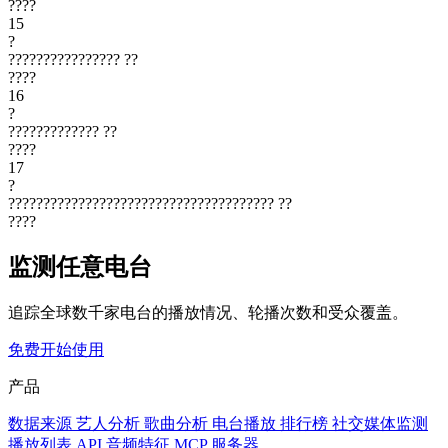
????
15
?
????????????????
??
????
16
?
?????????????
??
????
17
?
??????????????????????????????????????
??
????
监测任意电台
追踪全球数千家电台的播放情况、轮播次数和受众覆盖。
免费开始使用
产品
数据来源
艺人分析
歌曲分析
电台播放
排行榜
社交媒体监测
播放列表
API
音频特征
MCP 服务器