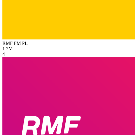
RMF FM
PL
1.2M
4