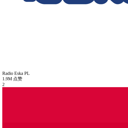
Radio Eska
PL
1.9M
点赞
2