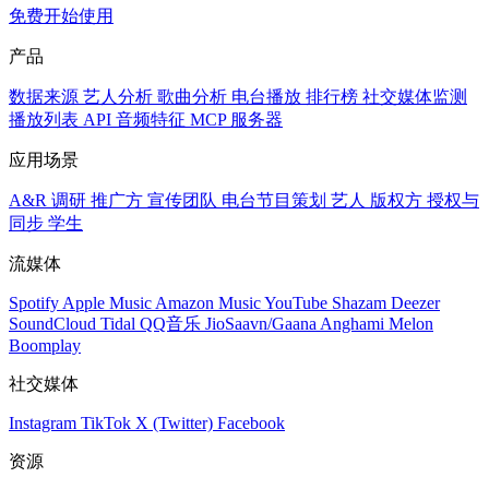
免费开始使用
产品
数据来源
艺人分析
歌曲分析
电台播放
排行榜
社交媒体监测
播放列表
API
音频特征
MCP 服务器
应用场景
A&R 调研
推广方
宣传团队
电台节目策划
艺人
版权方
授权与
同步
学生
流媒体
Spotify
Apple Music
Amazon Music
YouTube
Shazam
Deezer
SoundCloud
Tidal
QQ音乐
JioSaavn/Gaana
Anghami
Melon
Boomplay
社交媒体
Instagram
TikTok
X (Twitter)
Facebook
资源